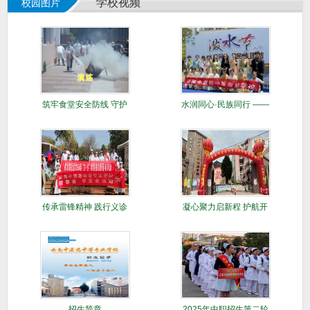
学校视频
校园图片
筑牢食堂安全防线 守护
水润同心·民族同行 ​——
师生舌尖平
校社
传承雷锋精神 践行义诊
凝心聚力启新程 护航开
仁心
学促发展—
招生简章
2025年中职招生第二轮