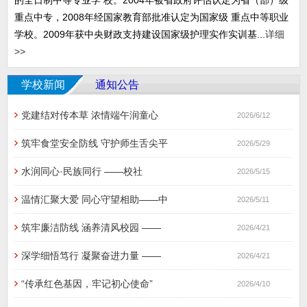
的全日制中等专业学 校。2004年被省政府评估认定为省（部）级
重点中专，2008年经国家教育部批准认定为国家级 重点中等职业
学校。2009年获中央财政支持建设国家级护理实作实训基...
详细
>>
学校新闻
通知公告
党建结对传本草 浓情端午润童心
2026/6/12
筑牢食堂安全防线 守护师生舌尖平
2026/5/29
水润同心·民族同行 ​——校社
2026/5/15
温情汇聚大爱 同心守望相助——中
2026/5/11
筑牢廉洁防线 涵养清风校园 ——
2026/4/21
深学细悟笃行 凝聚奋进力量 ——
2026/4/21
“传承红色基因，牢记初心使命”
2026/4/10