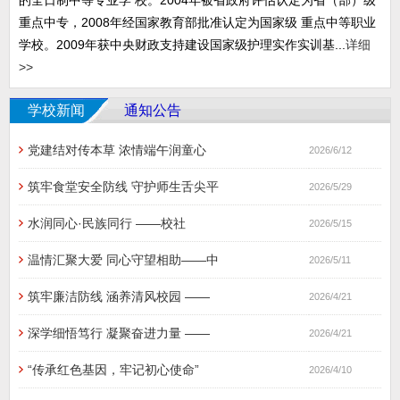
的全日制中等专业学 校。2004年被省政府评估认定为省（部）级
重点中专，2008年经国家教育部批准认定为国家级 重点中等职业
学校。2009年获中央财政支持建设国家级护理实作实训基...
详细
>>
学校新闻
通知公告
党建结对传本草 浓情端午润童心
2026/6/12
筑牢食堂安全防线 守护师生舌尖平
2026/5/29
水润同心·民族同行 ​——校社
2026/5/15
温情汇聚大爱 同心守望相助——中
2026/5/11
筑牢廉洁防线 涵养清风校园 ——
2026/4/21
深学细悟笃行 凝聚奋进力量 ——
2026/4/21
“传承红色基因，牢记初心使命”
2026/4/10