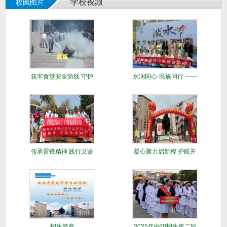
学校视频
校园图片
筑牢食堂安全防线 守护
水润同心·民族同行 ​——
师生舌尖平
校社
传承雷锋精神 践行义诊
凝心聚力启新程 护航开
仁心
学促发展—
招生简章
2025年中职招生第二轮