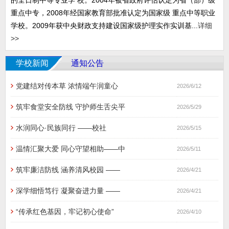
的全日制中等专业学 校。2004年被省政府评估认定为省（部）级
重点中专，2008年经国家教育部批准认定为国家级 重点中等职业
学校。2009年获中央财政支持建设国家级护理实作实训基...
详细
>>
学校新闻
通知公告
党建结对传本草 浓情端午润童心
2026/6/12
筑牢食堂安全防线 守护师生舌尖平
2026/5/29
水润同心·民族同行 ​——校社
2026/5/15
温情汇聚大爱 同心守望相助——中
2026/5/11
筑牢廉洁防线 涵养清风校园 ——
2026/4/21
深学细悟笃行 凝聚奋进力量 ——
2026/4/21
“传承红色基因，牢记初心使命”
2026/4/10