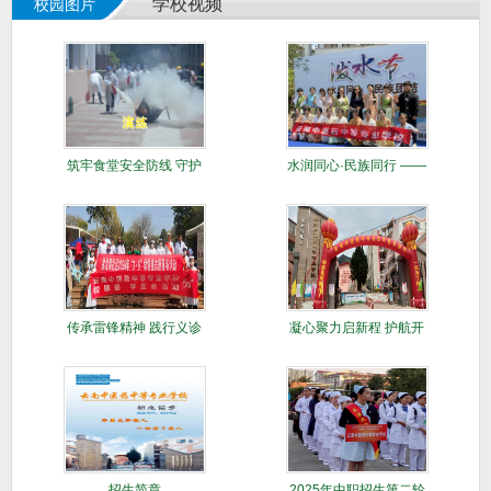
学校视频
校园图片
筑牢食堂安全防线 守护
水润同心·民族同行 ​——
师生舌尖平
校社
传承雷锋精神 践行义诊
凝心聚力启新程 护航开
仁心
学促发展—
招生简章
2025年中职招生第二轮